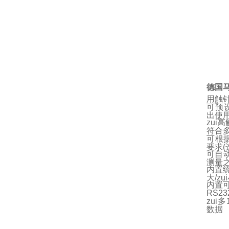
德国
用触
可预
出使
zui高
符合多种
可根
要求(
可自
测量
内置统
大/z
内置
RS2
zui
数据