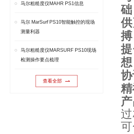
马尔粗糙度仪MAHR PS1信息
础
供
马尔 MarSurf PS10智能触控的现场
测量利器
搏
提
马尔粗糙度仪MARSURF PS10现场
想
检测操作要点梳理
协
查看全部
精
产
过
可