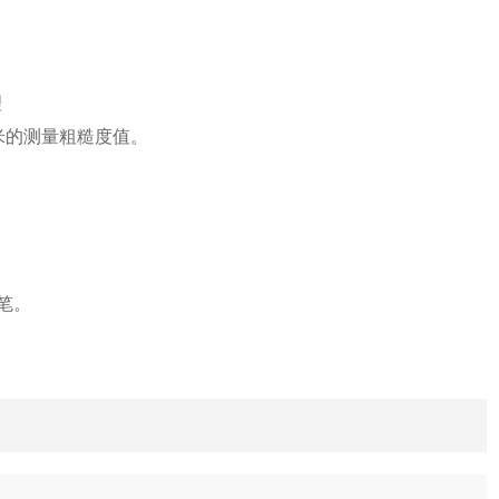
理
米的测量粗糙度值。
笔。