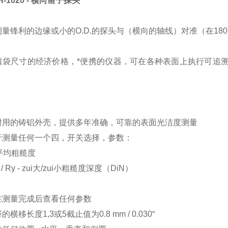
H-1020 - 横向凿子探头
量锋利的边缘或小的O.D.的探头与（横向的轴线）对准（在180°或关
口袋尺寸的经济价格，*便携的仪器，可在各种表面上执行可追溯
。
：
耐用的铸铝外壳，提供多年准确，可靠的表面光洁度测量
于测量任何一个四，开关选择，参数：
- 平均粗糙度
 / Ry - zui大/zui小粗糙度深度（DiN）
在测量完成后查看任何参数
横移长度1,3或5截止值为0.8 mm / 0.030“