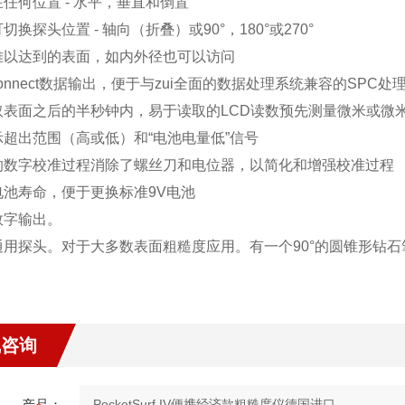
任何位置 - 水平，垂直和倒置
切换探头位置 - 轴向（折叠）或90°，180°或270°
难以达到的表面，如内外径也可以访问
Connect数据输出，便于与zui全面的数据处理系统兼容的SPC处
取表面之后的半秒钟内，易于读取的LCD读数预先测量微米或微
示超出范围（高或低）和“电池电量低”信号
的数字校准过程消除了螺丝刀和电位器，以简化和增强校准过程
电池寿命，便于更换标准9V电池
数字输出。
通用探头。对于大多数表面粗糙度应用。有一个90°的圆锥形钻石
线咨询
产品：