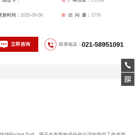
一个紧凑，方便的夹具，支架支持Pocket Surf规格。设计用于在
花岗岩表面板上或任何合适的平坦工作表面上进行测量，
更新时间：
2025-09-06
访 问 量：
1776
021-58951091
立即咨询
联系电话：
Pocket Surf，用于在表面板或任何合适的平坦工作表面