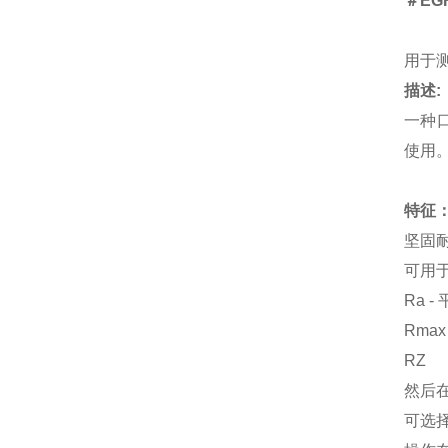
＃EG
用于测
描述:
一种
使用
特征
坚固
可用
Ra 
Rmax
RZ
然后
可选择的