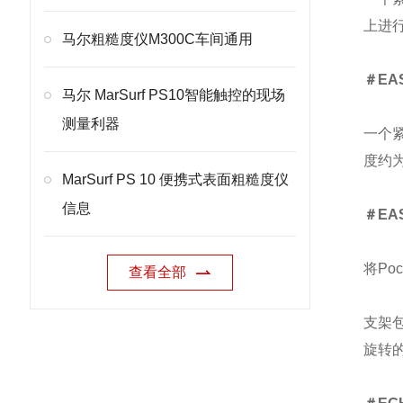
上进
马尔粗糙度仪M300C车间通用
＃EAS
马尔 MarSurf PS10智能触控的现场
测量利器
一个紧
度约为1
MarSurf PS 10 便携式表面粗糙度仪
信息
＃EA
将Po
查看全部
支架包
旋转