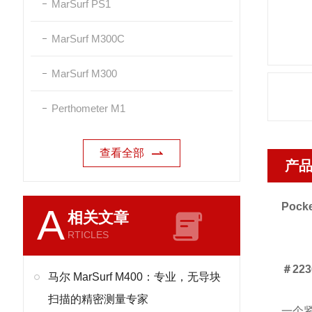
MarSurf PS1
MarSurf M300C
MarSurf M300
Perthometer M1
查看全部
产
Poc
A
相关文章
RTICLES
＃22
马尔 MarSurf M400：专业，无导块
扫描的精密测量专家
一个紧