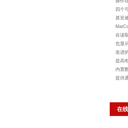
操作在
四个可
甚至
Mar
在读
也显
改进
提高
内置
提供
在