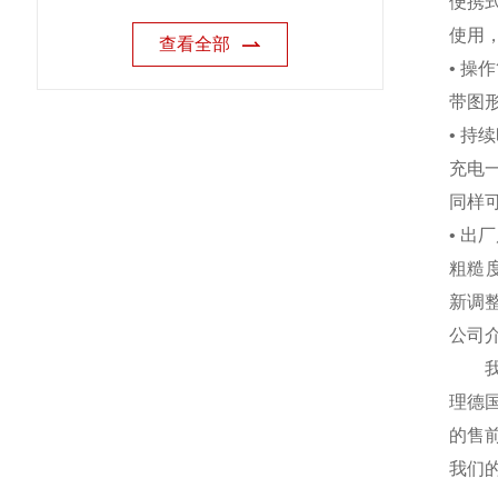
便携式
使用
查看全部
• 操
带图
• 持
充电
同样
• 出
粗糙度
新调
公司介
我公
理德
的售
我们