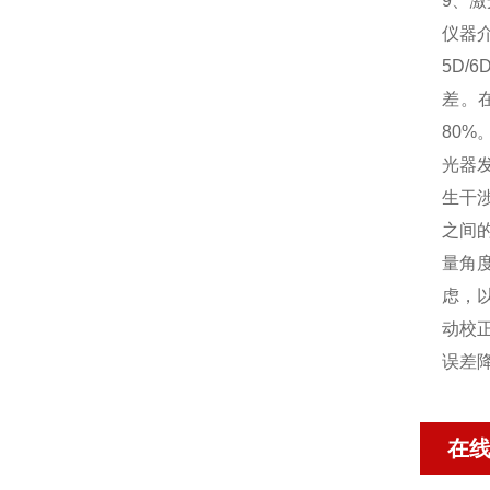
9、
仪器
5D
差。
80
光器
生干
之间
量角
虑，
动校
误差降
在