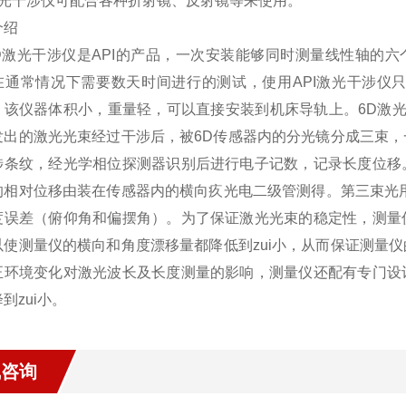
激光干涉仪可配合各种折射镜、反射镜等来使用。
介绍
/6D激光干涉仪是API的产品，一次安装能够同时测量线性轴的
在通常情况下需要数天时间进行的测试，使用API激光干涉仪
%。该仪器体积小，重量轻，可以直接安装到机床导轨上。6D激
发出的激光光束经过干涉后，被6D传感器内的分光镜分成三束
涉条纹，经光学相位探测器识别后进行电子记数，记录长度位移
的相对位移由装在传感器内的横向疚光电二级管测得。第三束光
度误差（俯仰角和偏摆角）。为了保证激光光束的稳定性，测量
以使测量仪的横向和角度漂移量都降低到zui小，从而保证测量
正环境变化对激光波长及长度测量的影响，测量仪还配有专门设
到zui小。
线咨询