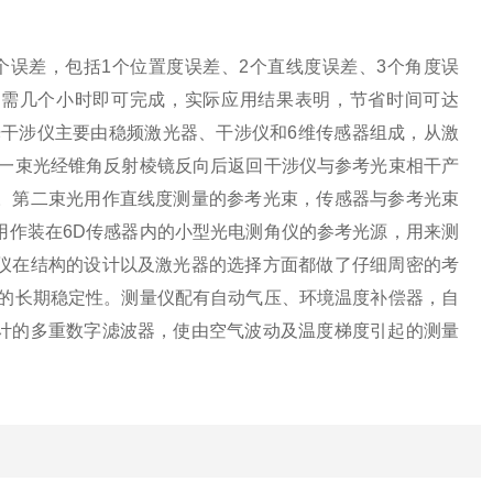
六个误差，包括1个位置度误差、2个直线度误差、3个角度误
只需几个小时即可完成，实际应用结果表明，节省时间可达
光干涉仪主要由稳频激光器、干涉仪和6维传感器组成，从激
，一束光经锥角反射棱镜反向后返回干涉仪与参考光束相干产
。第二束光用作直线度测量的参考光束，传感器与参考光束
用作装在6D传感器内的小型光电测角仪的参考光源，用来测
仪在结构的设计以及激光器的选择方面都做了仔细周密的考
仪的长期稳定性。测量仪配有自动气压、环境温度补偿器，自
计的多重数字滤波器，使由空气波动及温度梯度引起的测量