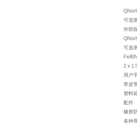
QNi
可选
外部
QNi
可选
Fe和
2 x 
用户
带皮
塑料
配件
橡胶
各种