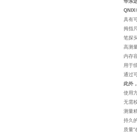
华东进
QNI
具有
拇指
笔探
高测量
内存容
用于
通过
此外
使用
无需
测量
持久
质量