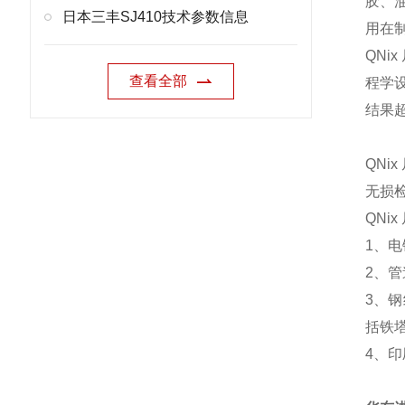
胶、
日本三丰SJ410技术参数信息
用在
QN
查看全部
程学
结果
QNi
无损检
QN
1、电
2、
3、
括铁
4、