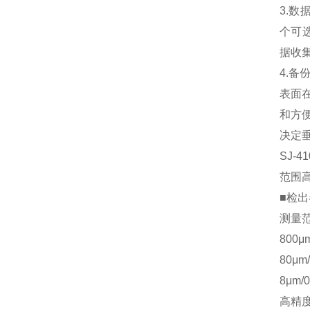
3.
个可选
据收
4.
表面
和方
决定
SJ-41
范围
■检出
测量范
800μ
80μm
8μm/
高精