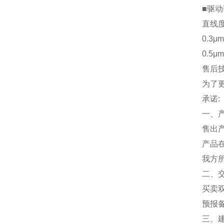
■驱动
直线度
0.3μ
0.5μ
售后
为了
承诺:
一、
售出
产品
我方
二、
买卖
预报
三、