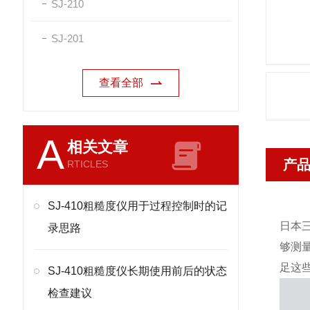
SJ-210
SJ-201
查看全部
A
相关文章
产
RTICLES
SJ-410粗糙度仪用于过程控制时的记
日本
录思路
够测
足这
SJ-410粗糙度仪长期使用前后的状态
检查建议