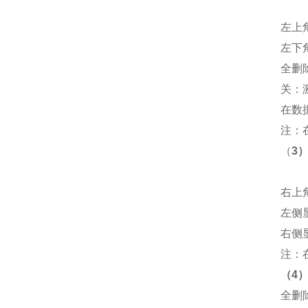
左上角
左下
全删
关：
在数
注：
（
3
右上
左侧
右侧
注：
（4
全删