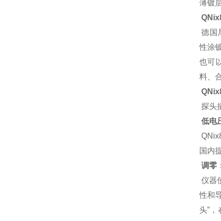
薄镀
QNi
德国
性涂
也可
料、
QN
探头
低电
QNi
国内
调零
仪器
性和
头”