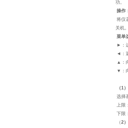
功。
操作
将仪
关机
菜单
►：
◄：
▲：
▼：
（1
选择
上限
下限
（
2