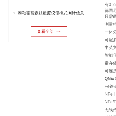
有0-
德国尼
泰勒霍普森粗糙度仪便携式测针信息
只需
测量
查看全部
一体
可配
中英
智能
带存
可连接
QNi
Fe铁
NFe
NFe
无线