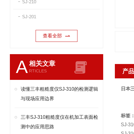
SJ-210
SJ-201
查看全部
A
相关文章
产
RTICLES
日本三
读懂三丰粗糙度仪SJ-310的检测逻辑
与现场应用边界
标签
三丰SJ-310粗糙度仪在机加工表面检
SJ-
测中的应用思路
SJ-