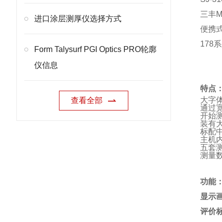
三丰Mit
进口涂层测厚仪选择方式
便携
17
Form Talysurf PGI Optics PRO轮廓
仪信息
特点：
大字体
查看全部
通过
开始
装有大
标配
主机
五套
测量
功能
显示
评价