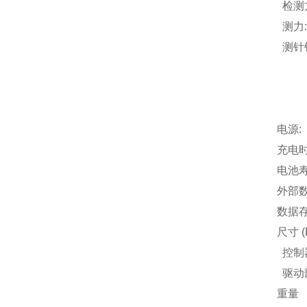
检测
测力:
测针针尖
导头
导头
类
电源
充电时
电池寿
外部数据
数据存
尺寸 (
控制器
驱动部
重量