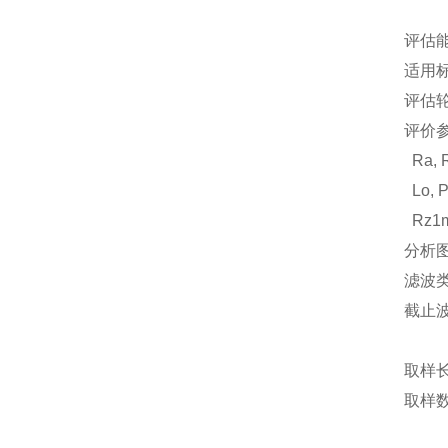
评估
适用标准:
评估轮廓
评价参
Ra, Ry
Lo, P
Rz1ma
分析图
滤波类
截止波长
ls:
取样长度
取样数:
×1,×