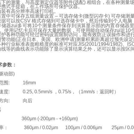
态下的测量，与高度测定仪器等附件(选配) 相组合，在各种测量
便携式手提箱，在工作场所可保护仪器。
内装有高分辨率高速打印机。
置中可保存五组测量设置 – 可选存储卡(微型闪存卡) 可存储
数据可以按CSV 格式存储到可选存储卡中，然后传输到个人电
存储器zui多可将10个测量条件保存到演算显示部的内置存储器
)。使用记忆卡后可保存大量的数据，可使用能自动保存zui近10
保护各种功能可经过密码设置限制访问，能有效防止误操作和进
报警功能(正在日本、美国、欧洲申请)测量积累距离超过预先设
种行业标准表面粗糙度的标准可对应JIS(2001/1994/1982)、ISO
曲线等的曲线表示功能除了显示演算结果之外，还可以显示按区间
术参数：
(驱动部)
范围: 16mm
度: 0.25, 0.5mm/s ，0.75/s，（1mm/s：返回时）
方向: 向后
器
 360μm (-200μm - +160μm)
 360μm / 0.02μm 100μm / 0.006μm 25μm / 0.0