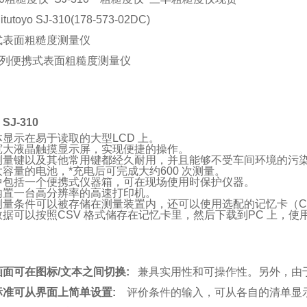
utoyo SJ-310(178-573-02DC)
式表面粗糙度测量仪
8系列便携式表面粗糙度测量仪
SJ-310
显示在易于读取的大型LCD 上。
宽大液晶触摸显示屏，实现便捷的操作。
测量键以及其他常用键都经久耐用，并且能够不受车间环境的污
容量的电池，*充电后可完成大约600 次测量。
中包括一个便携式仪器箱，可在现场使用时保护仪器。
内置一台高分辨率的高速打印机。
测量条件可以被存储在测量装置内，还可以使用选配的记忆卡（C
数据可以按照CSV 格式储存在记忆卡里，然后下载到PC 上，
：
画面可在图标/文本之间切换:
兼具实用性和可操作性。另外，由
标准可从界面上简单设置:
评价条件的输入，可从各自的清单显示