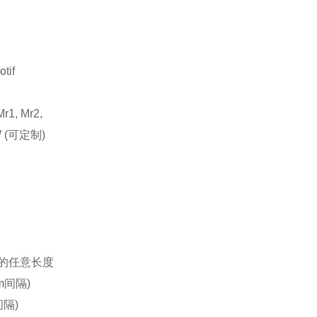
if
Mr1, Mr2,
 AW (可定制)
m 之间的任意长度
mm间隔)
间隔)