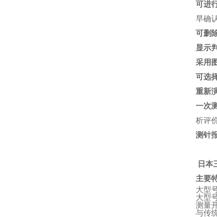
可进
早确
可删
显示
采用
可选
重新
一次
析评
测针
日本三
主要
大型
大型
测量
与传