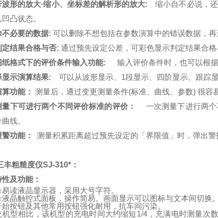
行波形的放大·缩小、坐标差的解析形的放大:
缩小自不必说，还
认凹凸状态。
除不必要的数据:
可以删除不想包括在参数演算中的错误数据，再
判定结果合格与否:
通过预先设定公差，可彩色显示判定结果合格
图纸格式下的评价条件输入功能:
输入评价条件时，也可以根据IS
择显示演算结果:
可以从波形显示、1段显示、四阶显示、跟踪
演算功能：
测量后，通过变更测量条件(标准、曲线、参数) 很容
测量下可进行两个不同评价标准的评价：
一次测量下进行两个
价曲线。
报警功能：
测量积累距离超过预先设定的「界限值」时，弹出警报
丰粗糙度仪SJ-310*
：
特性及功能：
号易读液晶显示器，采用大号字符。
号液晶触控式面板，操作简易。画面显示可以图标与文本间切换
开始按钮及其他常用按钮强化耐用，抗车间污染。
统机型相比，该机型的充电时间大约缩短1/4，充满电时测量次数