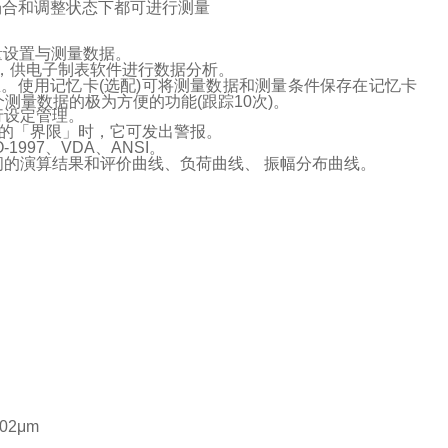
场合和调整状态下都可进行测量
测量设置与测量数据。
脑，供电子制表软件进行数据分析。
里。使用记忆卡(选配)可将测量数据和测量条件保存在记忆卡
个测量数据的极为方便的功能(跟踪10次)。
行设定管理。
定的「界限」时，它可发出警报。
-1997、VDA、ANSI。
的演算结果和评价曲线、负荷曲线、 振幅分布曲线。
02μm