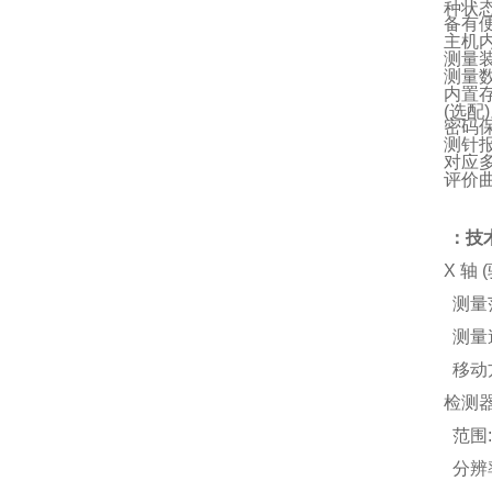
种状
备有
主机
测量装
测量
内置
(选配
密码
测针
对应多
评价
：
技
X 轴 
测量
测量速
移动
检测
范围:
分辨率：