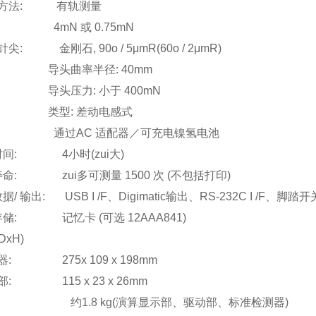
方法: 有轨测量
 4mN 或 0.75mN
: 金刚石, 90o / 5μmR(60o / 2μmR)
曲率半径: 40mm
压力: 小于 400mN
型: 差动电感式
: 通过AC 适配器／可充电镍氢电池
间: 4小时(zui大)
命: zui多可测量 1500 次 (不包括打印)
/ 输出: USB I /F、Digimatic输出、RS-232C I /F、脚踏开关
储: 记忆卡 (可选 12AAA841)
DxH)
: 275x 109 x 198mm
: 115 x 23 x 26mm
 约1.8 kg(演算显示部、驱动部、标准检测器)