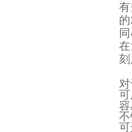
有
的
同
在
刻
对
可
容
不
可