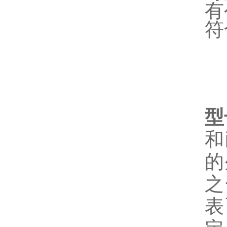
有
符
型
和
的
之
表