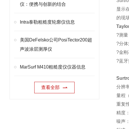
Sur
仪：便携与创新的结合
显示在
的现
Intra泰勒粗糙度轮廓仪信息
Tayl
?测量
美国DeFelsko公司PosiTector200超
?分体
声波涂层测厚仪
?金
?蓝牙
MarSurf M410粗糙度仪仪器信息
Sur
分辨率：
查看全部
量程（R
重复性
精度： 
噪声： 