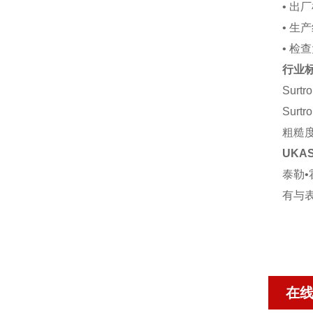
• 出
• 生
• 检
行业
Sur
Sur
粗糙度标
UKA
泰勒
有与表
在