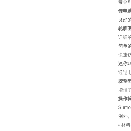
带金
锂电
良好
轮廓
详细
简单
快速
迷你U
通过
胶塑
增强
操作
Sur
例外
• 材