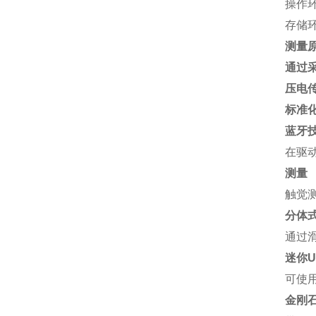
操作环
存储环
测量
通过
压电
标准
蓝牙
在驱
测量
触觉
分体
通过
迷你U
可使
金刚