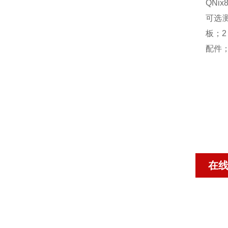
QNi
可选
板；2
配件
在