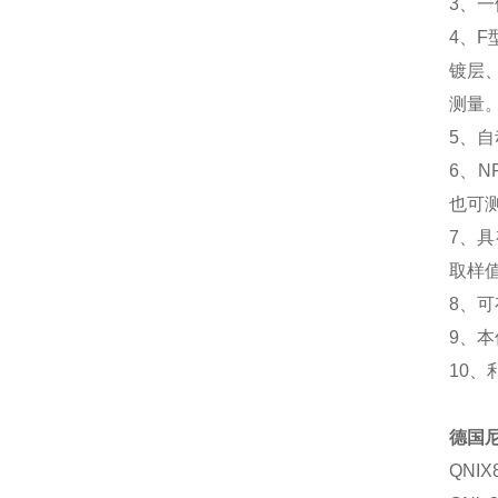
3、一
4、
镀层
测量
5、
6、
也可
7、
取样
8、
9、
10、
德国尼
QNIX