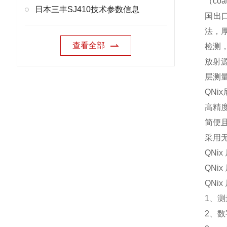
（c
日本三丰SJ410技术参数信息
国出
法，
查看全部
检测
放射
层测
QN
高精
简便
采用
QN
QN
QNi
1、测
2、数