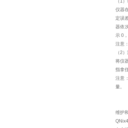
（1
仪器
定误差
器依
示 0
注意
（2
将仪
指拿
注意
量。
维护
QNi