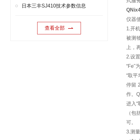
式
服
日本三丰SJ410技术参数信息
QNi
仪器
查看全部
1.
被测
上，
2.设
“Fe
“取
停留 
作。Q
进入“
（包
可。
3.测