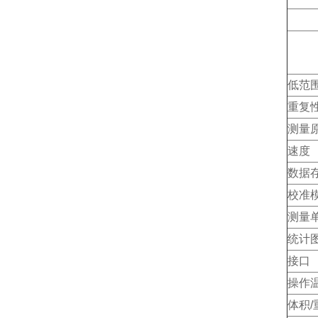
低范
重复
测量
速度
数据
校准
测量
统计
接口
操作
体积/