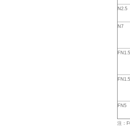
N2.5
N7
FN1.
FN1.5
FN5
注：F