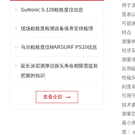
用于
Surtronic S-128粗糙度仪信息
度表
可损
现场粗糙度检测设备保养安排梳理
特点
测量
马尔粗糙度仪MARSURF PS10信息
经济
测量
延长涂层测厚仪探头寿命期限需提前
应用
把握的知识
性磁
刻度
可用
查看全部
技术
测量范围
最小测
度： 