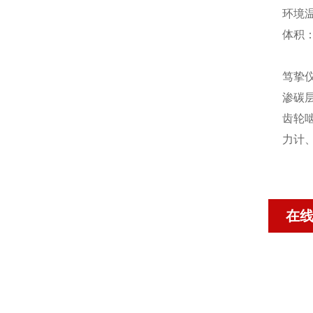
环境温
体积：
笃挚
渗碳
齿轮
力计
在