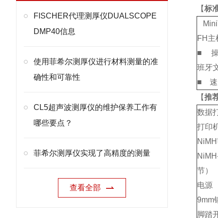
【
标
FISCHER代理测厚仪DUALSCOPE
Mini
DMP40信息
FH主
■
操作
使用菲希尔测厚仪进行材料测量的准
班牙文
确性和可靠性
■
速
【
推
CL5超声波测厚仪的维护保养工作有
数据打
哪些要点？
打印
NiM
菲希尔测厚仪实现了高精度的测量
NiM
节）
电源
查看全部
9mm
脚踏