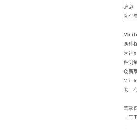
肩袋
防尘
Min
两种
为达到
种测
创新
Min
助，
笃挚
：王
：