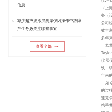
仪,
信息
（上
务（
减少超声波涂层测厚仪因操作中故障
公司
产生务必关注哪些事宜
效丰
多年
笃挚仪
查看全部
Tay
仪器
铁、
年来
如今
的过
速竞
携手