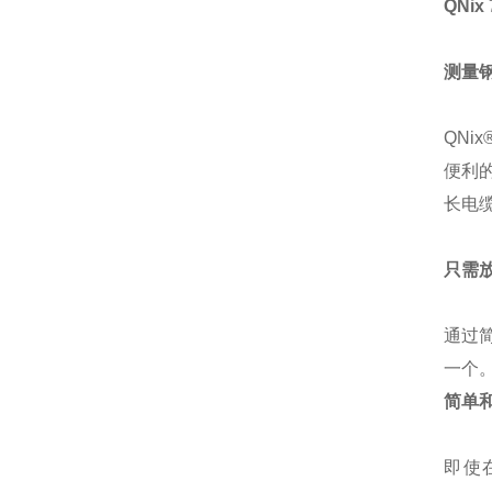
QNi
测量
QNi
便利
长电
只需
通过
一个
简单
即使