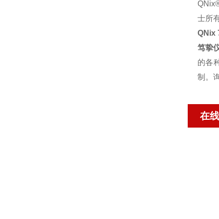
QNi
士所
QNi
笃挚
的各
制。
在