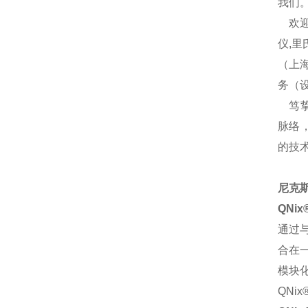
我们
欢迎
仪,
（上
务（
笃挚
脉络
的技
尼克斯
QNix
通过
合在
模块
QN