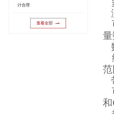
多
计合理
测
可
查看全部
量
数
统
范
带
可
和