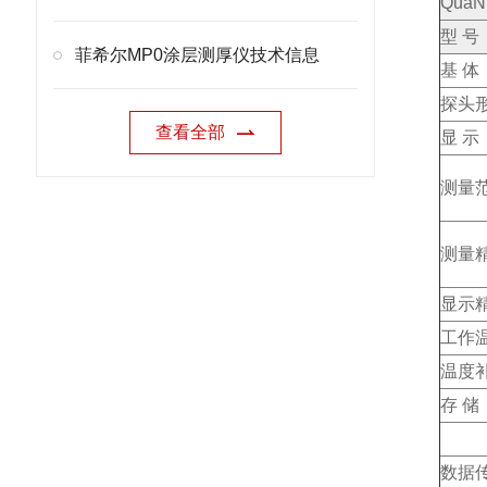
QuaNi
型 号
菲希尔MP0涂层测厚仪技术信息
基 体
探头
查看全部
显 示
测量
测量
显示
工作
温度
存 储
数据