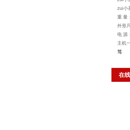
zui
重 量
外形尺
电 源
主机
笃
在