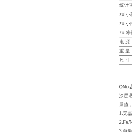
统计
zui
zui
zui
电 源
重 量
尺 寸
QNi
涂层测
量值，
1.无
2.Fe
3.自