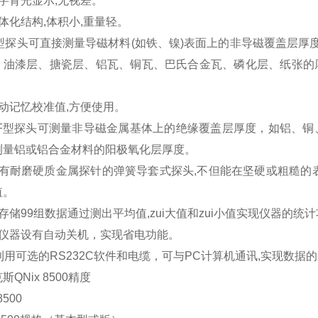
字背光显示,无视差。
体化结构,体积小,重量轻。
F型探头可直接测量导磁材料(如铁、镍)表面上的非导磁覆盖层厚
、油漆层、搪瓷层、铝瓦、铜瓦、巴氏合金瓦、磷化层、纸张的
。
自动记忆校准值,方便使用。
NF型探头可测量非导磁金属基体上的绝缘覆盖层厚度，如铝、
测量铝或铝合金材料的阳极氧化层厚度。
具有耐磨硬质金属探针的弹簧导套式探头,不但能在坚硬或粗糙的
值。
存储99组数据通过测出平均值,zui大值和zui小值实现仪器的统
本仪器设有自动关机，实现省电功能。
利用可选的RS232C软件和电缆，可与PC计算机通讯,实现数据
8500