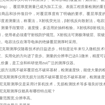
oating）。覆层厚度测量已成为加工工业、表面工程质量检测的
口商品和涉外项目中，对覆层厚度有了明确的要求。覆层厚度
厚度差测量法，称重法，X射线荧光法，β射线反向散射法，电
，测量手段繁琐，速度慢，多适用於抽样检验。X射线和β射线
源，使用者必须遵守射线防护规范。X射线法可测极薄镀层、双镀
量。电容法仅在薄导电体的绝缘覆层测厚时采用。
ix尼克斯测厚仪随着技术的日益进步，特别是近年来引入微机技
度、实用化的方向进了壹步。测量的分辨率已达0.1微米，精度
且价廉，是工业和科研使用zui广泛的测厚仪器。
无损方法既不破坏覆层也不破坏基材，检测速度快，能使大量的
ix 尼克斯测厚仪用无损方法既不破坏覆层也不破坏基材，检测
ix 尼克斯测厚仪是采用计算机技术，无损检测技术等多项良好
x 尼克斯测厚仪都具有哪些特点呢？
量范围宽,分辨率高。