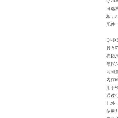
QNi
可选
板；2
配件
QNI
具有可
拇指
笔探
高测量
内存容
用于
通过
此外
使用