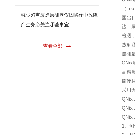
（c
减少超声波涂层测厚仪因操作中故障
国出
产生务必关注哪些事宜
法，
检测
放射
查看全部
层测
QN
高精
简便
采用
QN
QN
QNi
1、测