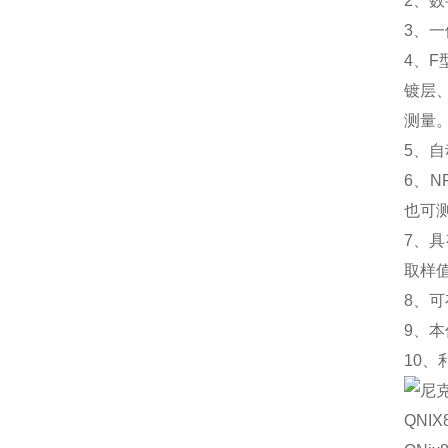
2、数
3、一
4、
镀层
测量
5、
6、
也可
7、
取样
8、可
9、
10、
QNIX