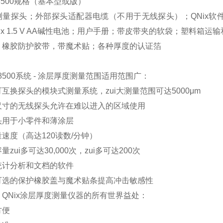
x8500规格（基本型或版）
测量探头；外部探头适配器电缆（不用于无线探头）；QNix软件
 x 1.5 V AA碱性电池；用户手册；带皮带夹的软袋；塑料箱运
；橡胶防护胶带，带魔术贴；各种厚度的认证箔
X8500系统 - 涂层厚度测量范围适用范围广：
互换探头的模块式测量系统，zui大测量范围可达5000μm
尺寸的无线探头允许在难以进入的区域使用
头用于小零件和薄涂层
速度（高达120读数/分钟）
量zui多可达30,000次，zui多可达200次
统计分析和文档的软件
可选的保护橡胶盖与魔术贴条提高冲击敏感性
，QNix涂层厚度测量仪器的所有世界益处：
方便