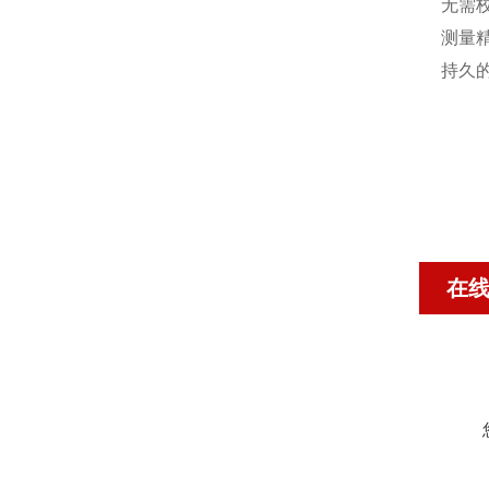
无需
测量
持久
在