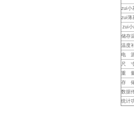
zui
zui
zui
储存
温度
电 
尺 
重 
存 
数据
统计