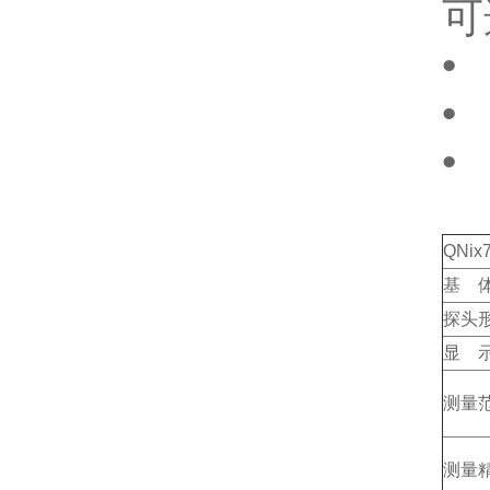
可
•
•
•
QNi
基 
探头
显 
测量
测量