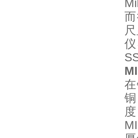
M
而
尺
仪
S
M
在
铜
度
M