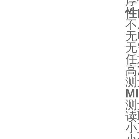
厚
性
不
无
无
任
高
测
M
测
读
小