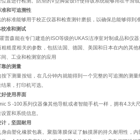
量位置进行检测。防滑的V型脚架设计使得该系统能够用在平滑
标准和可追溯性
供的标准能够用于校正仪器和检查测针磨损，以确保总能够得到
S校准和测试
霍普森能在专门建造的ISO等级的UKAS洁净室对制成品和仪
面粗糙度相关的参数，包括法国、德国、美国和日本在内的其他
车间、工业和检测室的应用
可靠的测量
的按下测量按钮，在几分钟内就能得到一个完整的可追溯的测量
量结果，打印机可选。
友好使用界面
tronic S -100系列仪器像其他导航或者智能手机一样，拥有
量设置和系统信息。
设计，坚固耐用
机身由塑化橡胶包裹。聚脂薄膜保证了触摸屏的持久耐用性，内