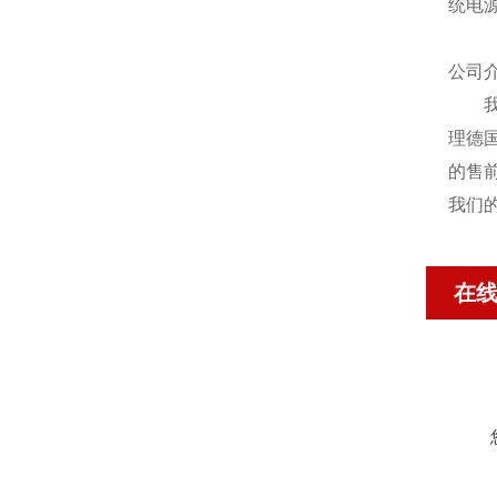
统电源
公司介
我公
理德
的售
我们
在