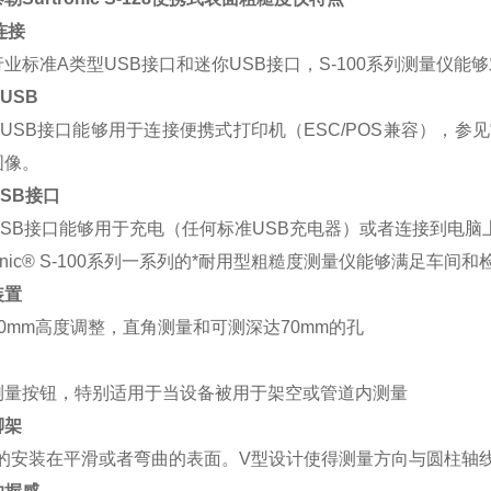
连接
业标准A类型USB接口和迷你USB接口，S-100系列测量仪
USB
USB接口能够用于连接便携式打印机（ESC/POS兼容），参
图像。
SB接口
USB接口能够用于充电（任何标准USB充电器）或者连接到电
tronic® S-100系列一系列的*耐用型粗糙度测量仪能够满足车
装置
0mm高度调整，直角测量和可测深达70mm的孔
测量按钮，特别适用于当设备被用于架空或管道内测量
脚架
*的安装在平滑或者弯曲的表面。V型设计使得测量方向与圆柱轴线