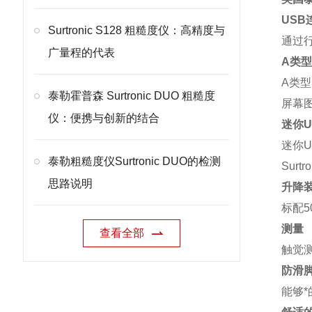
USB
Surtronic S128 粗糙度仪：高精度与
通过行
广量程的代表
A类型
A类型
泰勒霍普森 Surtronic DUO 粗糙度
屏幕
仪：便携与创新的结合
迷你U
迷你
泰勒粗糙度仪Surtronic DUO的检测
Sur
思路说明
升降
标配5
测量
查看全部
触觉
防滑
能够