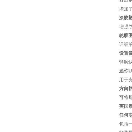
舒适
增加
涂胶
增强
轮廓
详细
设置
轻触
迷你US
用于
方向
可将
英国泰
任何
包括