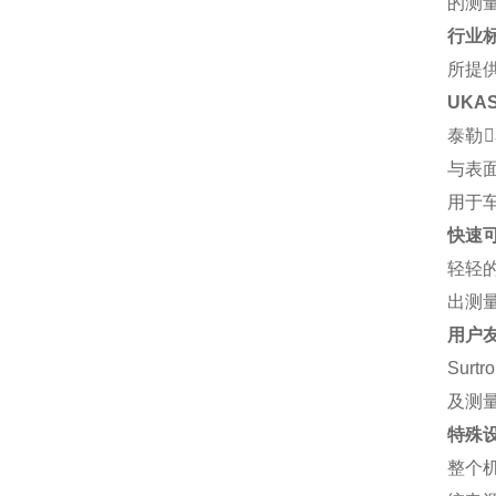
的测
行业
所提
UKA
泰勒
与表
用于
快速
轻轻
出测
用户
Sur
及测
特殊
整个