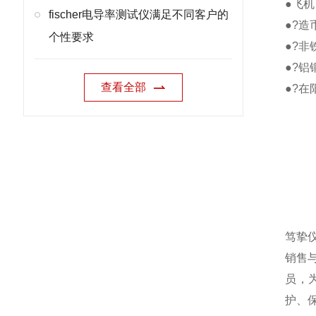
●
飞机
fischer电导率测试仪满足不同客户的
●?
造币
个性要求
●?
非
●?
铝
查看全部
●?
在
笃挚
销售
员，
护、