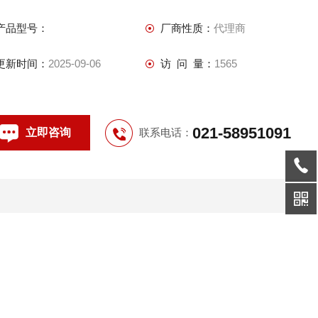
层，油和蜡层（BETASCOPE®）
产品型号：
厂商性质：
代理商
测量电路板表面和通孔上的铜涂层（SIGMASCOPE®）
层压板或多层的铜厚度，不受电路板制造中的铜涂层（S
更新时间：
2025-09-06
访 问 量：
1565
021-58951091
立即咨询
联系电话：