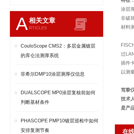
特征
涂层
A
非破
相关文章
材料
RTICLES
FIS
CouloScope CMS2：多层金属镀层
过L
的库仑法测厚系统
插件
以测
菲希尔DMP10涂层测厚仪信息
笃挚
DUALSCOPE MP0涂层复核前如何
技术
判断基材条件
是产
PHASCOPE PMP10镀层巡检中如何
安排复测节奏
在