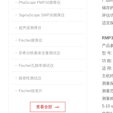
产品
PhaScope PMP10测厚仪
储存
SigmaScope SMP30测厚仪
评估
适宜探
超声波测厚仪
RMP
Fischer膜厚仪
产品
菲希尔铁素体含量测试仪
型 号
功 能
Fischer孔隙率测试仪
适 
主机特
致密性测试仪
测量探
Fischer校准片
测量范围
测量精度
5-10 
查看全部