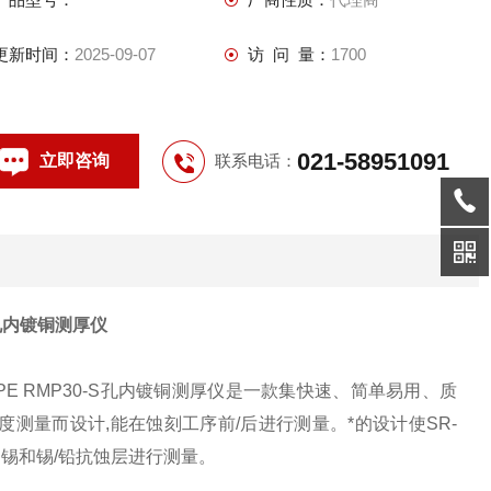
更新时间：
2025-09-07
访 问 量：
1700
021-58951091
立即咨询
联系电话：
-S孔内镀铜测厚仪
OPE RMP30-S
孔内镀铜测厚仪是一款集快速、简单易用、质
度测量而设计,能在蚀刻工序前
/
后进行测量。*的设计使
SR-
透锡和锡
/
铅抗蚀层进行测量。