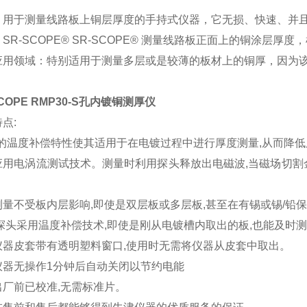
：用于测量线路板上铜层厚度的手持式仪器，它无损、快速、并
SR-SCOPE® SR-SCOPE® 测量线路板正面上的铜涂层厚度，
应用领域：特别适用于测量多层或是较薄的板材上的铜厚，因为
SCOPE RMP30-S孔内镀铜测厚仪
点:
*的温度补偿特性使其适用于在电镀过程中进行厚度测量,从而降
应用电涡流测试技术。测量时利用探头释放出电磁波,当磁场切割
测量不受板内层影响,即使是双层板或多层板,甚至在有锡或锡/铅
探头采用温度补偿技术,即使是刚从电镀槽内取出的板,也能及时
仪器皮套带有透明塑料窗口,使用时无需将仪器从皮套中取出。
仪器无操作1分钟后自动关闭以节约电能
出厂前已校准,无需标准片。