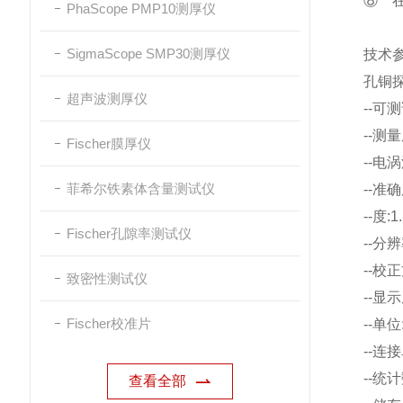
⑧ 
PhaScope PMP10测厚仪
SigmaScope SMP30测厚仪
技术参
孔铜
超声波测厚仪
--可测
--测量厚
Fischer膜厚仪
--电
菲希尔铁素体含量测试仪
--准确度
--度:
Fischer孔隙率测试仪
--分辨率
--校
致密性测试仪
--显
Fischer校准片
--单
--连
--统
查看全部