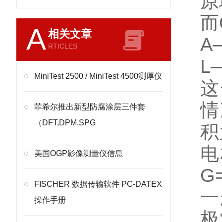
原
而
A
相关文章
A
RTICLES
L
MiniTest 2500 / MiniTest 4500测厚仪
这
情
菲希尔推出新型防腐涂层三件套
（DFT,DPM,SPG
积
电
美国OGP影像测量仪信息
G
FISCHER 数据传输软件 PC-DATEX
一
操作手册
极