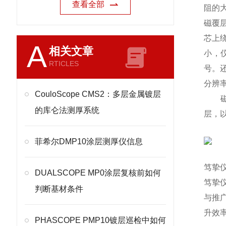
查看全部
阻的
磁覆
芯上
A
相关文章
小，
RTICLES
号。
分辨率
CouloScope CMS2：多层金属镀层
磁性
的库仑法测厚系统
层，
菲希尔DMP10涂层测厚仪信息
笃挚
DUALSCOPE MP0涂层复核前如何
笃挚仪
判断基材条件
与推
升效
PHASCOPE PMP10镀层巡检中如何