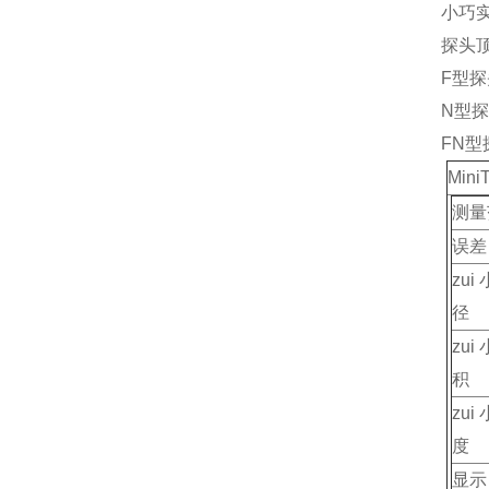
小巧
探头
F型
N型
FN
Min
测量
误差
zu
径
zu
积
zu
度
显示