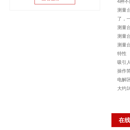
4种
测量
了，
测量
测量
测量
特性
吸引
操作
电解区域
大约
在