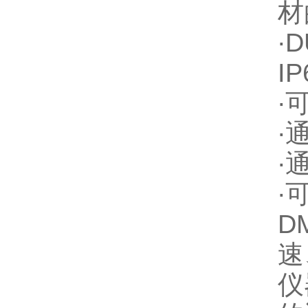
材
∙
D
IP
∙
∙
∙
∙
D
速
仪