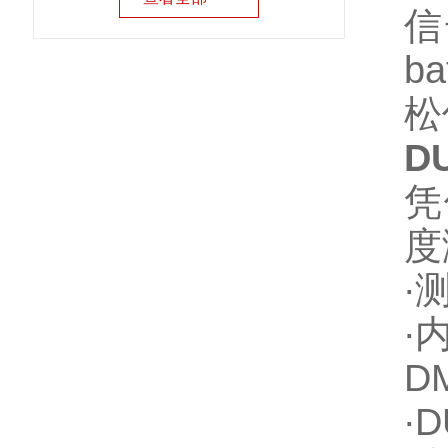
信
b
松
D
凭
度
∙
∙
D
∙