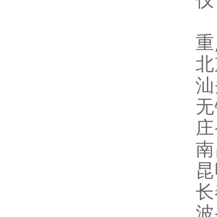
仪
重
北
汕
无
庄
南
昆
长
波