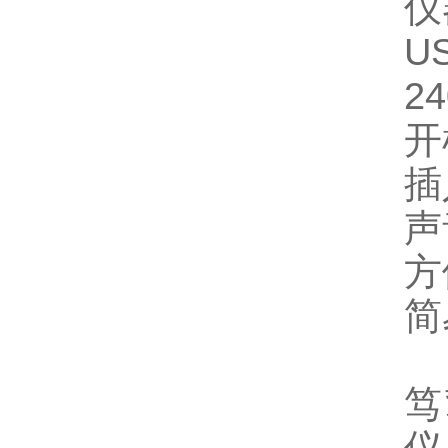
仪
U
2
开
插
声
方
简
笃