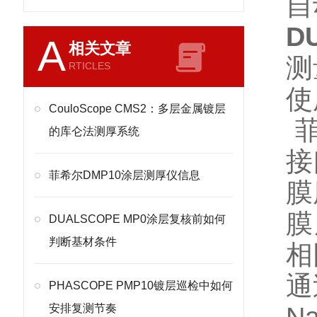
自
D
A
相关文章
测
RTICLES
使
CouloScope CMS2：多层金属镀层
菲
的库仑法测厚系统
接
菲希尔DMP10涂层测厚仪信息
膜
膜
DUALSCOPE MP0涂层复核前如何
判断基材条件
相
通
PHASCOPE PMP10镀层巡检中如何
安排复测节奏