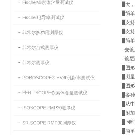
Fischer铁素体含量测试仪
▉
大，
▉
简单
Fischer电导率测试仪
▉
支持
▉
支持
菲希尔多功用测厚仪
▉
简单
菲希尔台式测厚仪
- 去镀
- 镀层
菲希尔测厚仪
▉
图形
▉
测量
POROSCOPE® HV40孔隙率测试仪
▉
图形
FERITSCOPE铁素体含量测试仪
▉
各种
▉
从中
ISOSCOPE FMP30测厚仪
▉
附加
▉
同时
SR-SCOPE RMP30测厚仪
▉
简单