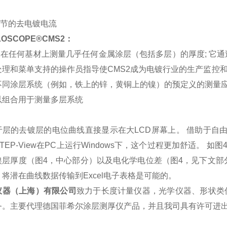
节的去电镀电流
LOSCOPE®CMS2：
2在任何基材上测量几乎任何金属涂层（包括多层）的厚度; 它通过阳极
处理和菜单支持的操作员指导使CMS2成为电镀行业的生产监控和
同涂层系统（例如，铁上的锌，黄铜上的镍）的预定义的测量应用以
以组合用于测量多层系统
层的去镀层的电位曲线直接显示在大LCD屏幕上。 借助于自由定
TEP-View在PC上运行Windows下，这个过程更加舒适。
镍层厚度（图4，中心部分）以及电化学电位差（图4，见下文部
将潜在曲线数据传输到Excel电子表格是可能的。
仪器（上海）有限公司
致力于长度计量仪器，光学仪器、形状类
务。主要代理德国菲希尔涂层测厚仪产品，并且我司具有许可进