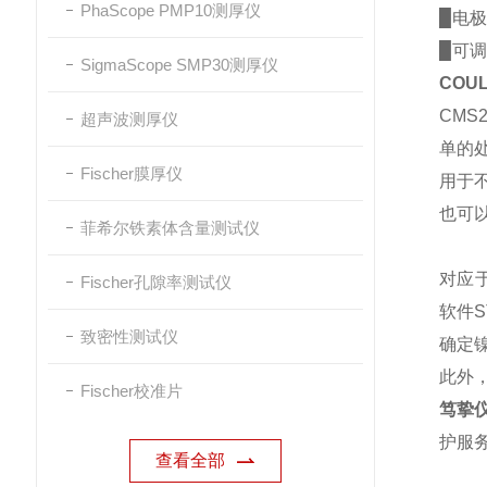
PhaScope PMP10测厚仪
▉
电极
▉
可调
SigmaScope SMP30测厚仪
COU
CMS
超声波测厚仪
单的
Fischer膜厚仪
用于不
也可
菲希尔铁素体含量测试仪
对应于
Fischer孔隙率测试仪
软件S
致密性测试仪
确定
此外，
Fischer校准片
笃挚
护服
查看全部