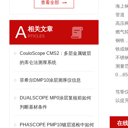
查看全部
海上
管道
高压
A
相关文章
燃气
RTICLES
钢铁
铁或钢
CouloScope CMS2：多层金属镀层
不锈钢
的库仑法测厚系统
测量
0 ...6
菲希尔DMP10涂层测厚仪信息
笃挚
DUALSCOPE MP0涂层复核前如何
以提
判断基材条件
在
PHASCOPE PMP10镀层巡检中如何