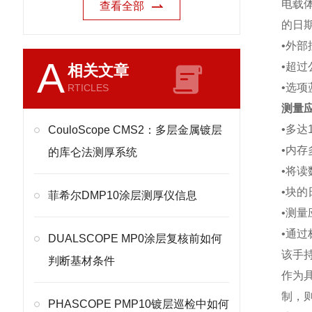
电载体
查看全部
的日
•外
A
•超
相关文章
•选项
RTICLES
测量应
•多达
CouloScope CMS2：多层金属镀层
•内存
的库仑法测厚系统
•将读
•块
菲希尔DMP10涂层测厚仪信息
•测量
•通
DUALSCOPE MP0涂层复核前如何
该手
判断基材条件
作为
制，
PHASCOPE PMP10镀层巡检中如何