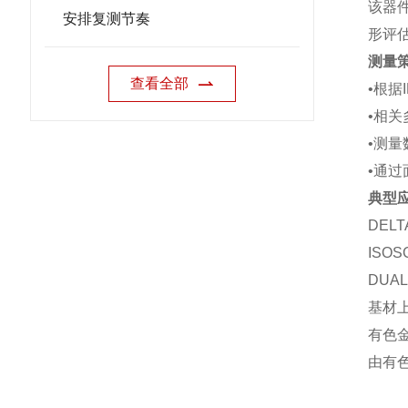
该器件
安排复测节奏
形评
测量
查看全部
•根据
•相
•测
•通
典型
DEL
ISO
DUA
基材
有色
由有