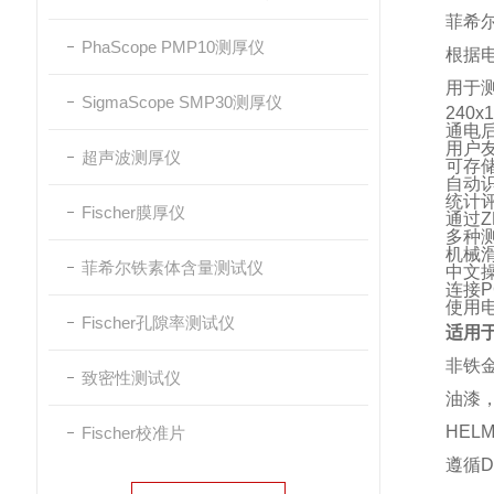
菲希尔
PhaScope PMP10测厚仪
根据电
用于
SigmaScope SMP30测厚仪
240
通电
用户
超声波测厚仪
可存储
自动
统计评
Fischer膜厚仪
通过
多种
机械
菲希尔铁素体含量测试仪
中文
连接P
使用
Fischer孔隙率测试仪
适用
非铁
致密性测试仪
油漆
HEL
Fischer校准片
遵循D