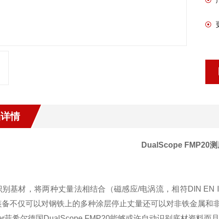
品详情
DualScope FMP20
别基材，将两种丈量法相结合（磁感应/电涡流，相符DIN EN ISO 2178
装备不仅可以对钢铁上的多种涂层停止丈量还可以对非铁金属和
cher菲希尔德国DualScope FMP20能够或许自动识别底