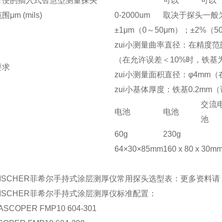
方便的插入式智慧型测量探头
可以
可以
μm (mils)
0-2000um
取决于探头一般为0
±1μm（0～50μm）；±2%（50
zui小测量曲率直径：在精度范
（在允许误差＜10%时，铁基为
要求
zui小测量面积直径：φ4mm
zui小基体厚度：铁基0.2mm
交流
电池
电池
池
60g
230g
64×30×85mm
160 x 80 x 30m
FISCHER菲希尔手持式涂层测厚仪常用探头选型表：更多资料请
ISCHER菲希尔手持式涂层测厚仪标准配置：
ASCOPER FMP10 604-301