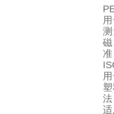
P
用
测
磁
准
I
用
塑
法
适