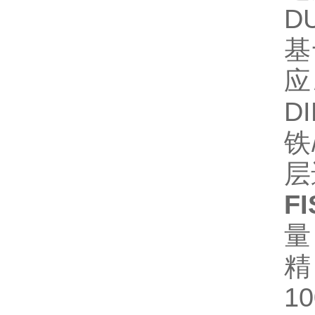
D
基
应
D
铁
层
F
量
精
1