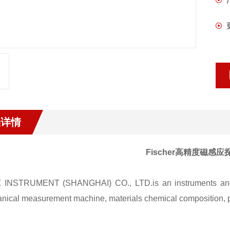
品详情
Fischer高精度磁感应探
INSTRUMENT (SHANGHAI) CO., LTD.is an instruments and eq
nical measurement machine, materials chemical composition, ph