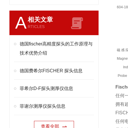
604-18
A
相关文章
RTICLES
德国fischer高精度探头的工作原理与
磁感
技术优势介绍
Magnet
Indu
德国费希尔FISCHER 探头信息
Probe
604-14
Fis
菲希尔D-F探头测厚仪信息
604-17
任何
604-17
拥有
菲谢尔测厚仪探头信息
FIS
任何
查看全部