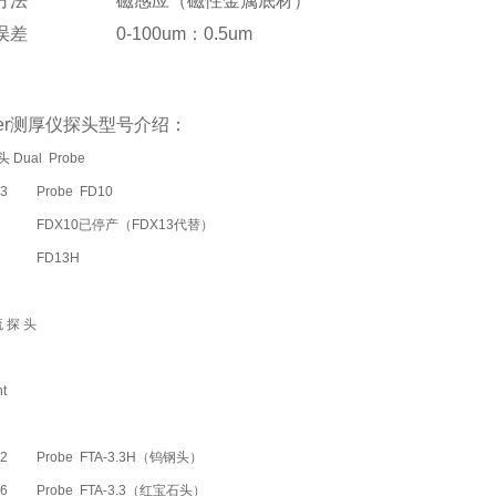
方法
磁感应（磁性金属底材）
误差
0-100um：0.5um
scher标准片为
100-1000um：0.5%
1000-2000um：<3%
cher测厚仪探头型号介绍：
包含
两片校准片
Dual Probe
3
Probe FD10
FDX10已停产（FDX13代替）
FD13H
流探头
t
2
Probe FTA-3.3H（钨钢头）
6
Probe FTA-3.3（红宝石头）