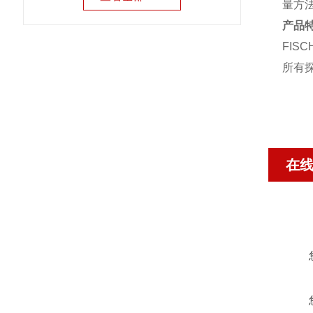
量方
产品
FI
所有探
在