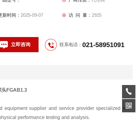
更新时间：
2025-09-07
访 问 量：
2925
021-58951091
立即咨询
联系电话：
头FGAB1.3
uipment supplier and service provider specialized in
ysical performance testing and analysis.