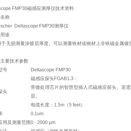
tascope FMP30磁感应测厚仪技术资料
备名称
scher Deltascope FMP30测厚仪
备用途
用于无损测量涂镀层厚度。可以测量铁材或钢材上非铁磁金属镀
备主要技术参数
型号
Deltascope FMP30
磁感应探头FGAB1.3：
带微处理芯片的智慧型插入式磁感应探头。若需
探头
层。
电缆长度：1.5m（5 feet）
率
0.1um
应用及测量范围
0 - 2000 μm