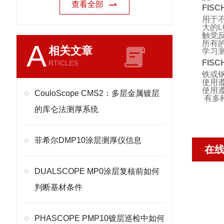
查看全部
FIS
用于
大的
触觉
所有
A
相关文章
学习
FIS
RTICLES
铁或
使用遵
使用遵
CouloScope CMS2：多层金属镀层
有多
的库仑法测厚系统
菲希尔DMP10涂层测厚仪信息
在
DUALSCOPE MP0涂层复核前如何
判断基材条件
PHASCOPE PMP10镀层巡检中如何