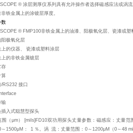
ALSCOPE ® 涂层测厚仪系列具有允许操作者选择磁感应法或
量非铁金属上的涂镀层厚度。
参数
LSCOPE ® FMP100非铁金属上的油漆、阳极氧化层、瓷漆或
的阳极氧化层
铁上的仪器、 瓷漆或塑料涂层
铁上的非铁金属镀层
贮存
计算
/RS232 接口
nterface
传输
换插入式聪慧型探头
围（μm） [mils]FD10双功用探头丈量参数：磁感应：丈量范围：0
50～1500μΜ： 1 ％。涡 流：丈量范围：0～1200μΜ（0～48 mil