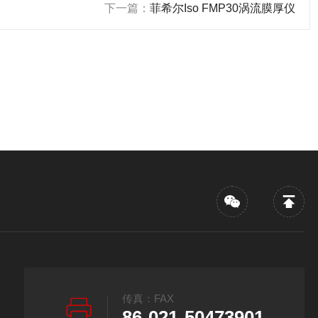
下一篇：
菲希尔Iso FMP30涡流膜厚仪
传真：FAX
86-021-50473901