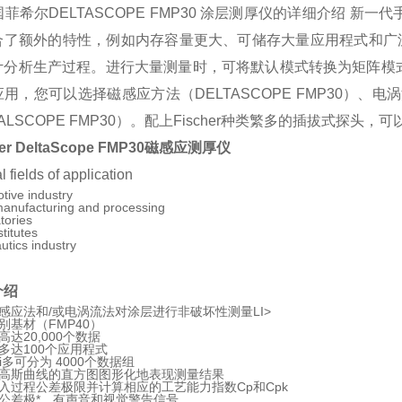
希尔DELTASCOPE FMP30 涂层测厚仪的详细介绍 新一代手
合了额外的特性，例如内存容量更大、可储存大量应用程式和广
计分析生产过程。进行大量测量时，可将默认模式转换为矩阵模
用，您可以选择磁感应方法（DELTASCOPE FMP30）、电涡
ALSCOPE FMP30）。配上Fischer种类繁多的插拔式探头
her DeltaScope FMP30磁感应测厚仪
l fields of application
tive industry
manufacturing and processing
tories
stitutes
utics industry
介绍
感应法和/或电涡流法对涂层进行非破坏性测量LI>
别基材（FMP40）
高达20,000个数据
多达100个应用程式
i多可分为 4000个数据组
高斯曲线的直方图图形化地表现测量结果
入过程公差极限并计算相应的工艺能力指数Cp和Cpk
公差极*，有声音和视觉警告信号