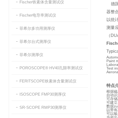
Fischer铁素体含量测试仪
德国菲
器整
Fischer电导率测试仪
以统
测量应
菲希尔多功用测厚仪
（DU
菲希尔台式测厚仪
Fisc
Typica
菲希尔测厚仪
Automo
Paint 
Labora
POROSCOPE® HV40孔隙率测试仪
Test in
Aerona
FERITSCOPE铁素体含量测试仪
特点
根据磁
ISOSCOPE FMP30测厚仪
自动识
可存储
可建立
数据zu
SR-SCOPE RMP30测厚仪
以带有
可以输
当超出