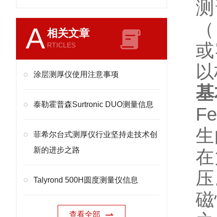
测
（
A
相关文章
或
RTICLES
以
涂层测厚仪使用注意事项
基
泰勒霍普森Surtronic DUO测量信息
F
生
菲希尔台式测厚仪行业坚持走技术创
新的进步之路
在
压
Talyrond 500H圆度测量仪信息
磁
查看全部